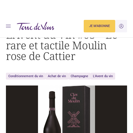
Accueil
L’Avent du Vin #03 – Le rare et tactile Moulin rose de Cattier
JE M'ABONNE
JE M'ID
L’Avent du Vin #03 – Le
rare et tactile Moulin
rose de Cattier
Conditionnement du vin
Achat de vin
Champagne
L'Avent du vin