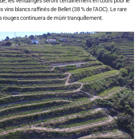
que, les vendanges seront certainement en cours pour le
 vins blancs raffinés de Bellet (38 % de l’AOC). Le rare
ns rouges continuera de mûrir tranquillement.