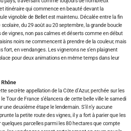
 du pays, traversant comme toujours de nombreux
 cet itinéraire qui commence en beauté devant la
le vignoble de Bellet est maintenu. Décalée entre la fin
 scolaire, du 29 août au 20 septembre, la grande boucle
s de vignes, non pas calmes et déserts comme en début
 raisins noirs ne commencent à prendre de la couleur, mais
lus fort, en vendanges. Les vignerons ne s’en plaignent
 de place pour deux animations en même temps dans leur
du Rhône
tte secrète appellation de la Côte d’Azur, perchée sur les
 : le Tour de France s’élancera de cette belle ville le samedi
ur une deuxième étape le lendemain. S’il n’y aucune
nte la petite route des vignes, il y a fort à parier que les
 quelques parcelles parmi les 80 hectares que compte