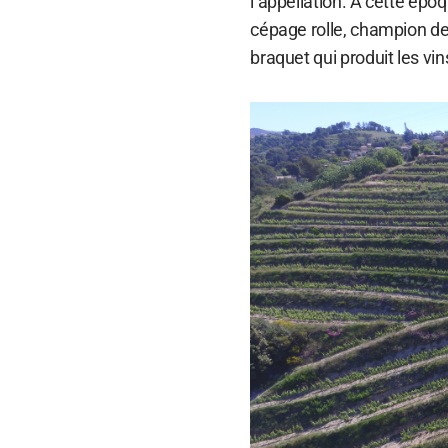
l’appellation. À cette épo
cépage rolle, champion des
braquet qui produit les vi