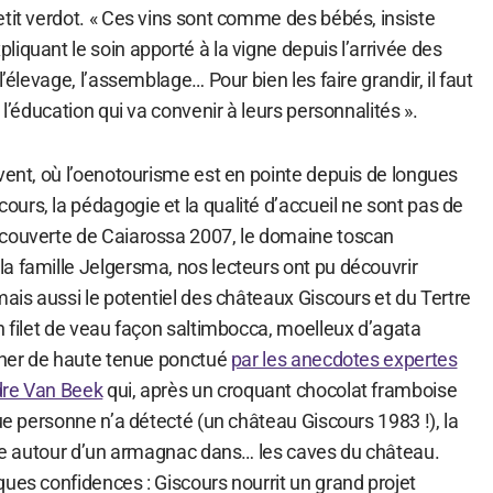
tit verdot. « Ces vins sont comme des bébés, insiste
iquant le soin apporté à la vigne depuis l’arrivée des
l’élevage, l’assemblage… Pour bien les faire grandir, il faut
 l’éducation qui va convenir à leurs personnalités ».
vent, où l’oenotourisme est en pointe depuis de longues
urs, la pédagogie et la qualité d’accueil ne sont pas de
écouverte de Caiarossa 2007, le domaine toscan
a famille Jelgersma, nos lecteurs ont pu découvrir
mais aussi le potentiel des châteaux Giscours et du Tertre
n filet de veau façon saltimbocca, moelleux d’agata
dîner de haute tenue ponctué
par les anecdotes expertes
dre Van Beek
qui, après un croquant chocolat framboise
que personne n’a détecté (un château Giscours 1983 !), la
ivie autour d’un armagnac dans… les caves du château.
ues confidences : Giscours nourrit un grand projet