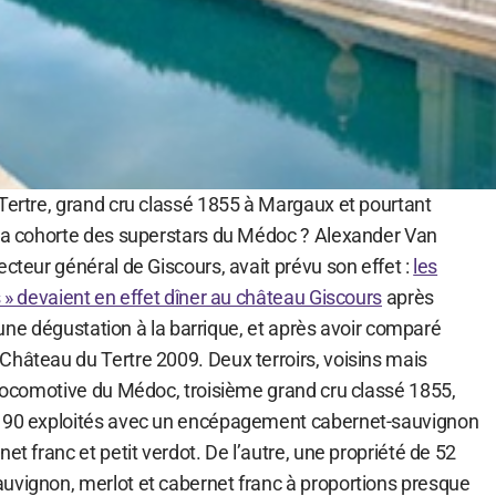
 Tertre, grand cru classé 1855 à Margaux et pourtant
 la cohorte des superstars du Médoc ? Alexander Van
ecteur général de Giscours, avait prévu son effet :
les
s » devaient en effet dîner au château Giscours
après
 à une dégustation à la barrique, et après avoir comparé
Château du Tertre 2009. Deux terroirs, voisins mais
e locomotive du Médoc, troisième grand cru classé 1855,
e 90 exploités avec un encépagement cabernet-sauvignon
et franc et petit verdot. De l’autre, une propriété de 52
uvignon, merlot et cabernet franc à proportions presque