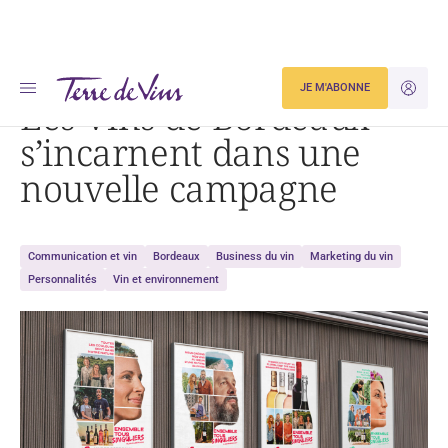
Accueil
Actualités
Les Vins de Bordeaux s’incarnent dans une nouvelle campagne
JE M'ABONNE
JE M'ID
Les Vins de Bordeaux
s’incarnent dans une
nouvelle campagne
Communication et vin
Bordeaux
Business du vin
Marketing du vin
Personnalités
Vin et environnement