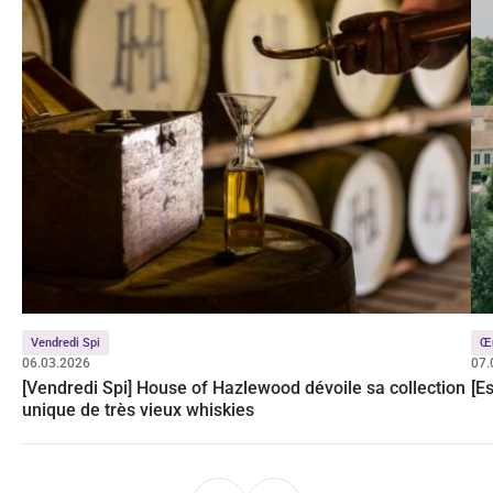
Vendredi Spi
Œ
06.03.2026
07.
[Vendredi Spi] House of Hazlewood dévoile sa collection
[E
unique de très vieux whiskies