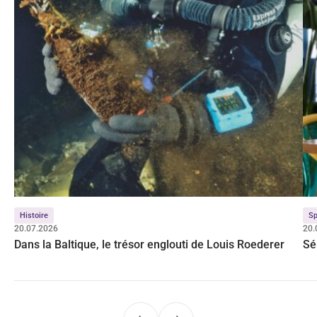
Histoire
Sp
20.07.2026
20.
Dans la Baltique, le trésor englouti de Louis Roederer
Sé