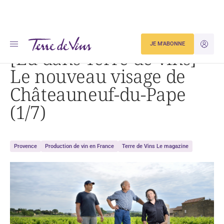
Accueil
[Lu dans Terre de vins] Le nouveau visage de Châteauneuf-du-Pape (1/7)
JE M'ABONNE
JE M'ID
[Lu dans Terre de vins]
Le nouveau visage de
Châteauneuf-du-Pape
(1/7)
Provence
Production de vin en France
Terre de Vins Le magazine