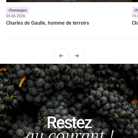
Champagne
C
05.06.2026
15.
Charles de Gaulle, homme de terroirs
Ch
Précédent
Suivant
Restez
au courant !