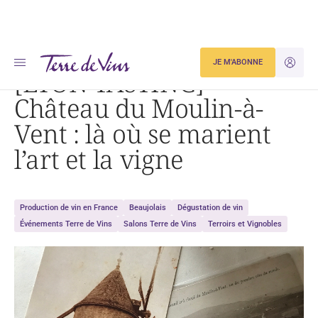
Accueil
[LYON TASTING] Château du Moulin-à-Vent : là où se marient l’art et la vigne
JE M'ABONNE
JE M'ID
[LYON TASTING]
Château du Moulin-à-
Vent : là où se marient
l’art et la vigne
Production de vin en France
Beaujolais
Dégustation de vin
Événements Terre de Vins
Salons Terre de Vins
Terroirs et Vignobles