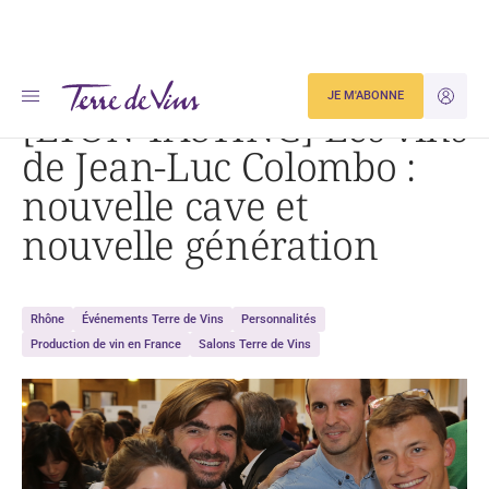
Accueil
[LYON TASTING] Les vins de Jean-Luc Colombo : nouvelle cave et nouvelle génération
JE M'ABONNE
JE M'ID
[LYON TASTING] Les vins
de Jean-Luc Colombo :
nouvelle cave et
nouvelle génération
Rhône
Événements Terre de Vins
Personnalités
Production de vin en France
Salons Terre de Vins