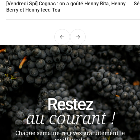
[Vendredi Spi] Cognac : on a goûté Henny Rita, Henny
Sé
Berry et Henny Iced Tea
Précédent
Suivant
Restez
au courant !
Chaque semaine recevez gratuitement le
meilleur de