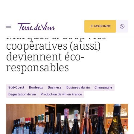
Accueil
Marques & Coop : les coopératives (aussi) deviennent éco-responsables
JE M'ABONNE
JE M'ID
Marques & Coop : les
coopératives (aussi)
deviennent éco-
responsables
Sud-Ouest
Bordeaux
Business
Business du vin
Champagne
Dégustation de vin
Production de vin en France