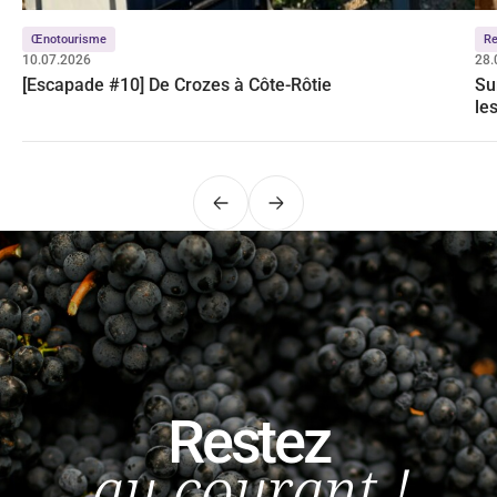
Œnotourisme
Re
10.07.2026
28.
[Escapade #10] De Crozes à Côte-Rôtie
Su
le
Précédent
Suivant
Restez
au courant !