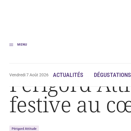
MENU
Accueil
Actualités
Périgord Attitude : une immersion festive au cœur
Périgord Att
ACTUALITÉS
DÉGUSTATIONS
Vendredi 7 Août 2026
festive au c
Périgord Attitude