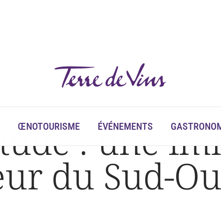
 du Sud-Ouest
itude : une i
ŒNOTOURISME
ÉVÉNEMENTS
GASTRONOM
œur du Sud-Ou