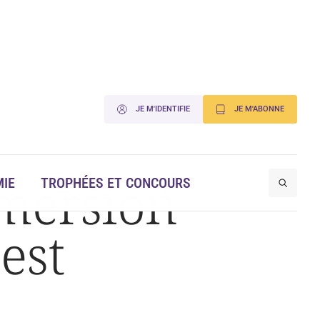
JE M'IDENTIFIE
JE M'ABONNE
mmersion
IE
TROPHÉES ET CONCOURS
est