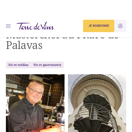
Accueil
Masterchef au Phare de Palavas
JE M'ABONNE
JE M'ID
Masterchef au Phare de
Palavas
Vin et médias
Vin et gastronomie