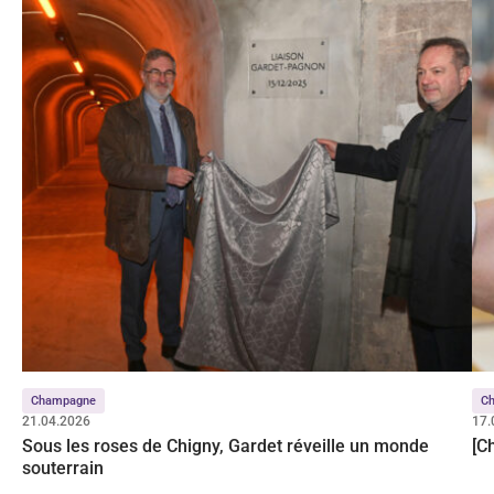
Champagne
Ch
21.04.2026
17.
Sous les roses de Chigny, Gardet réveille un monde
[C
souterrain