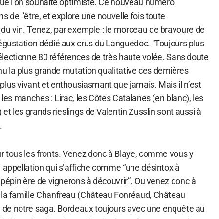
 que l’on souhaite optimiste. Ce nouveau numéro
s de l’être, et explore une nouvelle fois toute
du vin. Tenez, par exemple : le morceau de bravoure de
dégustation dédié aux crus du Languedoc. “Toujours plus
i sélectionne 80 références de très haute volée. Sans doute
nnu la plus grande mutation qualitative ces dernières
plus vivant et enthousiasmant que jamais. Mais il n’est
 les manches : Lirac, les Côtes Catalanes (en blanc), les
 et les grands rieslings de Valentin Zusslin sont aussi à
.
ur tous les fronts. Venez donc à Blaye, comme vous y
e appellation qui s’affiche comme “une désintox à
a pépinière de vignerons à découvrir”. Ou venez donc à
 la famille Chanfreau (Château Fonréaud, Château
che de notre saga. Bordeaux toujours avec une enquête au