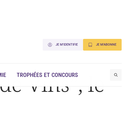
JE M'IDENTIFIE
JE M'ABONNE
e Vins”, le
IE
TROPHÉES ET CONCOURS