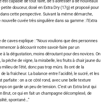
le est capable de tout faire, de s’adresser à de nouveaux
é petite douceur, dosé en Extra Dry (17g) et proposé pour
jà dans cette perspective. Suivant la même démarche,
 nouvelle cuvée très singulière dans sa gamme : l’Extra
fe de caves explique : “Nous voulions que des personnes
mencer à découvrir notre savoir-faire par un
 à la dégustation, moins déroutant pour des novices. On
 la pêche de vigne, la mirabelle, les fruits à chair jaune du
 milieu de l’été, donc pas trop mûrs. Ils ont de la
la fraîcheur. La balance entre l’acidité, le sucré, et les
 parfaite : on a ce côté rond, avec une belle texture
 on garde un peu de tension. C’est un Extra brut qui
 Brut, ce qui en fait un champagne décomplexé, de
alité, spontané…”