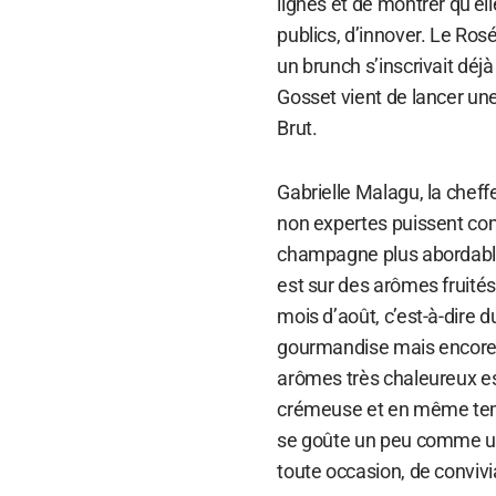
lignes et de montrer qu’el
publics, d’innover. Le Ros
un brunch s’inscrivait dé
Gosset vient de lancer une
Brut.
Gabrielle Malagu, la chef
non expertes puissent com
champagne plus abordable
est sur des arômes fruités,
mois d’août, c’est-à-dire du
gourmandise mais encore de 
arômes très chaleureux est
crémeuse et en même temps
se goûte un peu comme un
toute occasion, de convivi