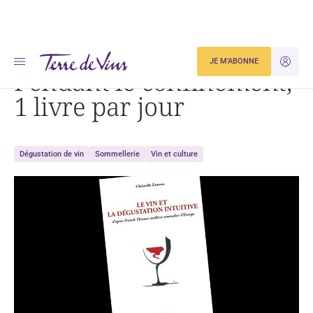
Accueil
Pendant le confinement, 1 livre par jour
JE M'ABONNE
JE M'ID
Pendant le confinement,
1 livre par jour
Dégustation de vin
Sommellerie
Vin et culture