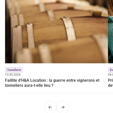
Tonnellerie
Év
13.05.2026
26.
Faillite d’H&A Location : la guerre entre vignerons et
Pr
tonneliers aura-t-elle lieu ?
de
Précédent
Suivant