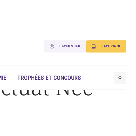
JE M'IDENTIFIE
JE M'ABONNE
uctuat Nec
IE
TROPHÉES ET CONCOURS