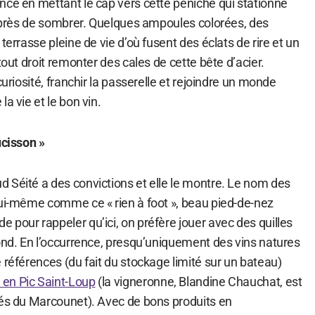
nce en mettant le cap vers cette péniche qui stationne
as près de sombrer. Quelques ampoules colorées, des
terrasse pleine de vie d’où fusent des éclats de rire et un
tout droit remonter des cales de cette bête d’acier.
curiosité, franchir la passerelle et rejoindre un monde
a vie et le bon vin.
ucisson »
 Séité a des convictions et elle le montre. Le nom des
lui-même comme ce « rien à foot », beau pied-de-nez
pour rappeler qu’ici, on préfère jouer avec des quilles
rond. En l’occurrence, presqu’uniquement des vins natures
 références (du fait du stockage limité sur un bateau)
en Pic Saint-Loup
(la vigneronne, Blandine Chauchat, est
iés du Marcounet). Avec de bons produits en