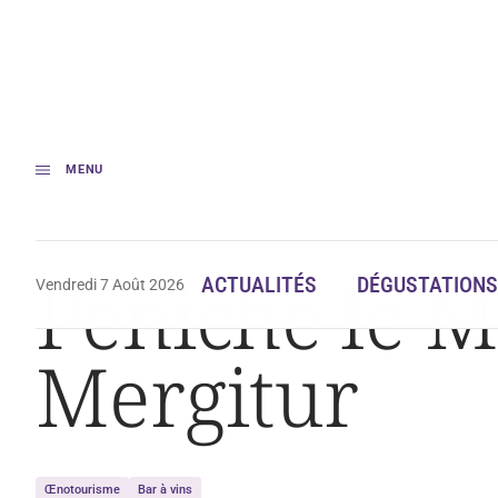
MENU
Accueil
Péniche le Marcounet : Fluctuat Nec Mergitur
Péniche le M
ACTUALITÉS
DÉGUSTATIONS
Vendredi 7 Août 2026
Mergitur
Œnotourisme
Bar à vins