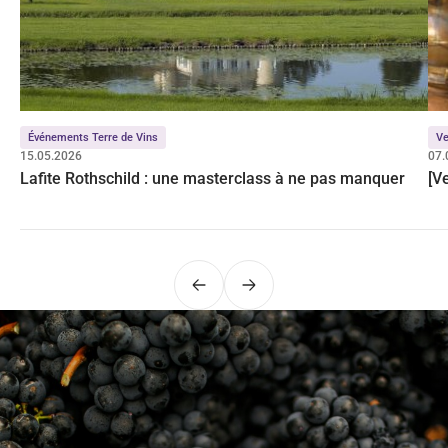
Événements Terre de Vins
Ve
15.05.2026
07.
Lafite Rothschild : une masterclass à ne pas manquer
[V
Précédent
Suivant