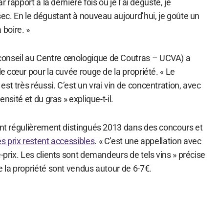
ar rapport à la dernière fois où je l’ai dégusté, je
sec. En le dégustant à nouveau aujourd’hui, je goûte un
à boire. »
onseil au Centre œnologique de Coutras – UCVA) a
de cœur pour la cuvée rouge de la propriété. « Le
st très réussi. C’est un vrai vin de concentration, avec
ensité et du gras » explique-t-il.
sont régulièrement distingués 2013 dans des concours et
es prix restent accessibles
. « C’est une appellation avec
é-prix. Les clients sont demandeurs de tels vins » précise
e la propriété sont vendus autour de 6-7€.