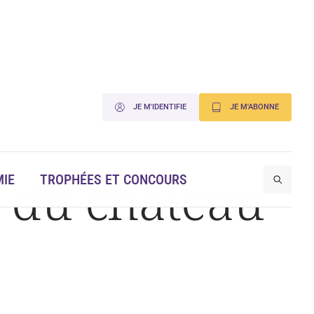
JE M'IDENTIFIE
JE M'ABONNE
 du château
IE
TROPHÉES ET CONCOURS