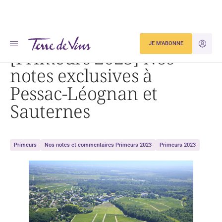
Accueil
Actualités
[Primeurs 2023] Nos notes exclusives à Pessac-Léognan et Sauternes
JE M'ABONNE
JE M'ID
[Primeurs 2023] Nos
notes exclusives à
Pessac-Léognan et
Sauternes
Primeurs
Nos notes et commentaires Primeurs 2023
Primeurs 2023