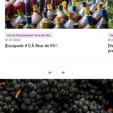
Circuit Œnotourisme Terre de Vins
Ve
01.07.2026
05.
[Escapade #1] À fleur de PO !
[V
pr
Précédent
Suivant