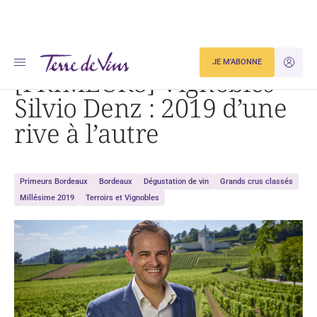
Accueil
[PRIMEURS] Vignobles Silvio Denz : 2019 d’une rive à l’autre
JE M'ABONNE
JE M'ID
[PRIMEURS] Vignobles
Silvio Denz : 2019 d’une
rive à l’autre
Primeurs Bordeaux
Bordeaux
Dégustation de vin
Grands crus classés
Millésime 2019
Terroirs et Vignobles