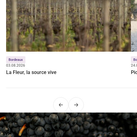
Bordeaux
Bo
03.08.2026
24.
La Fleur, la source vive
Pi
Précédent
Suivant