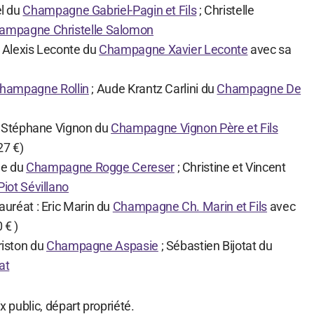
el du
Champagne Gabriel-Pagin et Fils
; Christelle
ampagne Christelle Salomon
: Alexis Leconte du
Champagne Xavier Leconte
avec sa
hampagne Rollin
; Aude Krantz Carlini du
Champagne De
: Stéphane Vignon du
Champagne Vignon Père et Fils
27 €)
ge du
Champagne Rogge Cereser
; Christine et Vincent
ot Sévillano
auréat : Eric Marin du
Champagne Ch. Marin et Fils
avec
 € )
Ariston du
Champagne Aspasie
; Sébastien Bijotat du
at
ix public, départ propriété.