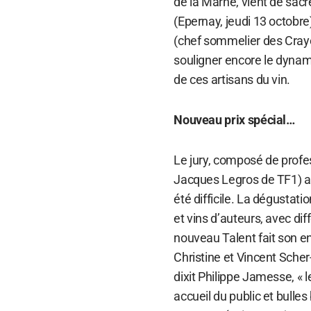
de la Marne, vient de sac
(Epernay, jeudi 13 octobre
(chef sommelier des Crayè
souligner encore le dynami
de ces artisans du vin.
Nouveau prix spécial…
Le jury, composé de profe
Jacques Legros de TF1) a
été difficile. La dégustat
et vins d’auteurs, avec dif
nouveau Talent fait son en
Christine et Vincent Scher
dixit Philippe Jamesse, «
accueil du public et bulle