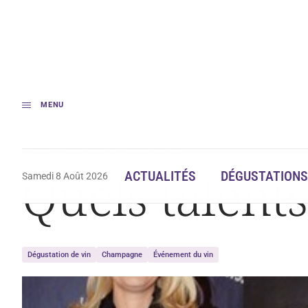
MENU
Accueil
Quels talents, ces Champenois !
Quels talent
ACTUALITÉS
DÉGUSTATIONS
Samedi 8 Août 2026
Dégustation de vin
Champagne
Événement du vin