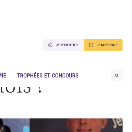
JE M'IDENTIFIE
JE M'ABONNE
ois !
IE
TROPHÉES ET CONCOURS