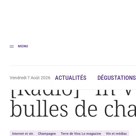
MENU
Accueil
[Radio] « In Vino » plonge dans les bulles de champagne
[Radio] “In 
ACTUALITÉS
DÉGUSTATIONS
Vendredi 7 Août 2026
bulles de c
Internet et vin
Champagne
Terre de Vins Le magazine
Vin et médias