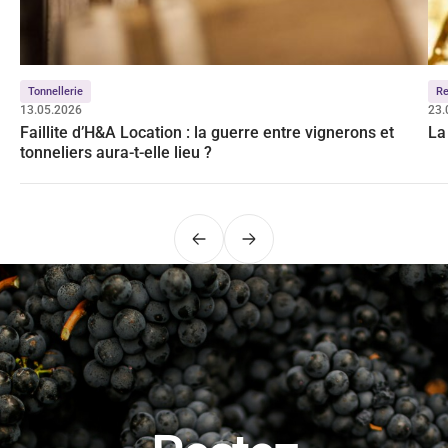
Tonnellerie
Re
13.05.2026
23.
Faillite d’H&A Location : la guerre entre vignerons et
La
tonneliers aura-t-elle lieu ?
Précédent
Suivant