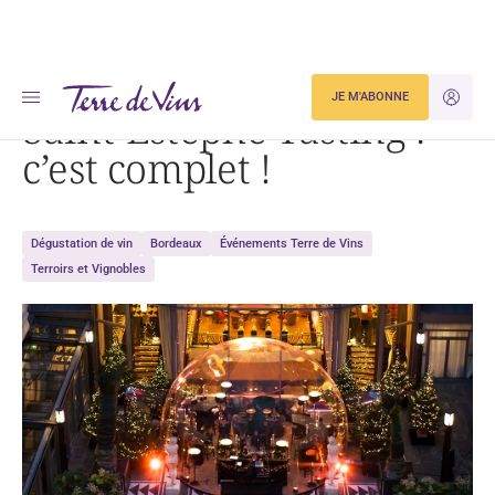
Accueil
Saint-Estèphe Tasting : c’est complet !
JE M'ABONNE
JE M'ID
Saint-Estèphe Tasting :
c’est complet !
Dégustation de vin
Bordeaux
Événements Terre de Vins
Terroirs et Vignobles