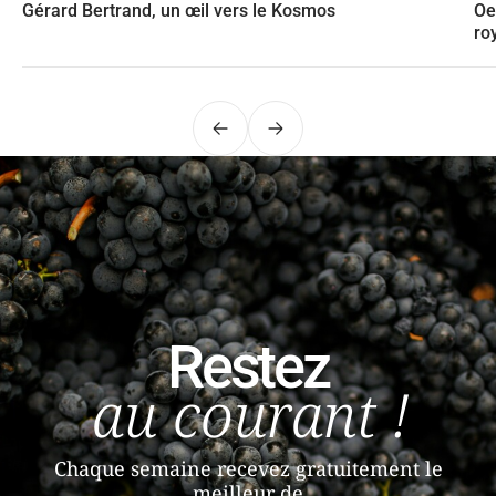
Gérard Bertrand, un œil vers le Kosmos
Oe
ro
Précédent
Suivant
Restez
au courant !
Chaque semaine recevez gratuitement le
meilleur de