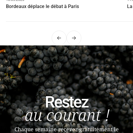
Bordeaux déplace le débat à Paris
La
Précédent
Suivant
Restez
au courant !
Chaque semaine recevez gratuitement le