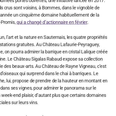
journées portes ouvertes, une initiative lancée en 2017.
s crus sont voisins, à Bommes, dans le vignoble de
année un cinquième domaine habituellement de la
d-Promis,
qui a changé d’actionnaire en février
.
l’art et la nature en Sauternais, les quatre propriétés
ustations gratuites. Au Château Lafaurie-Peyraguey,
e, on pourra admirer la barrique en cristal Lalique créée
ine. Le Château Sigalas Rabaud expose sa collection
le des beaux-arts. Au Château de Rayne Vigneau, c’est
 d’oiseaux qui surprend dans le chai à barriques. Le
e, lui, propose de prendre de la hauteur en montant en
 dans ses vignes, pour admirer le panorama sur le
 week-end plaisir, d’autant plus que certains domaines
iales sur leurs vins.