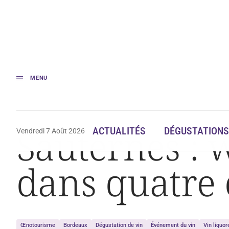
MENU
Accueil
Sauternes : week-end portes ouvertes dans quatre châteaux
Sauternes : 
ACTUALITÉS
DÉGUSTATIONS
Vendredi 7 Août 2026
dans quatre
Œnotourisme
Bordeaux
Dégustation de vin
Événement du vin
Vin liquor