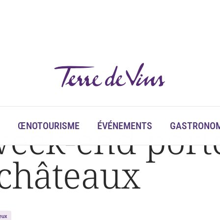
week-end port
ŒNOTOURISME
ÉVÉNEMENTS
GASTRONOM
 châteaux
eux