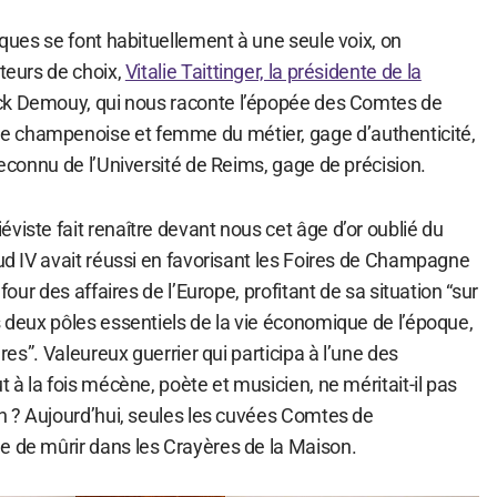
siques se font habituellement à une seule voix, on
ateurs de choix,
Vitalie Taittinger, la présidente de la
rick Demouy, qui nous raconte l’épopée des Comtes de
 champenoise et femme du métier, gage d’authenticité,
 reconnu de l’Université de Reims, gage de précision.
viste fait renaître devant nous cet âge d’or oublié du
aud IV avait réussi en favorisant les Foires de Champagne
efour des affaires de l’Europe, profitant de sa situation “sur
s deux pôles essentiels de la vie économique de l’époque,
dres”. Valeureux guerrier qui participa à l’une des
t à la fois mécène, poète et musicien, ne méritait-il pas
in ? Aujourd’hui, seules les cuvées Comtes de
e de mûrir dans les Crayères de la Maison.