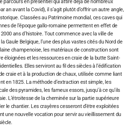
e parcours en présentiel qui attire déjà de nombreux
r an avant la Covid), il s’agit plutôt d’offrir un autre angle,
istorique. Classées au Patrimoine mondial, ces caves qui
ennes de l’époque gallo-romaine permettent en effet de
 2000 ans d’histoire. Tout commence avec la ville de
la Gaule Belgique, l’une des plus vastes cités du Nord de
plaine champenoise, les matériaux de construction sont
rre éloignées et les ressources en craie de la butte Saint-
ntielles. Elles serviront au fil des siècles à l’édification
 craie et à la production de chaux, utilisée comme liant
ent en 1825. La méthode d’extraction est simple, les
icale des pyramides, les fameux essors, jusqu’à ce qu’ils
aie. L’étroitesse de la cheminée sur la partie supérieure
nder le chantier. Les crayères cesseront d’être exploitées
ont une nouvelle vocation pour servir au vieillissement du
iècle.