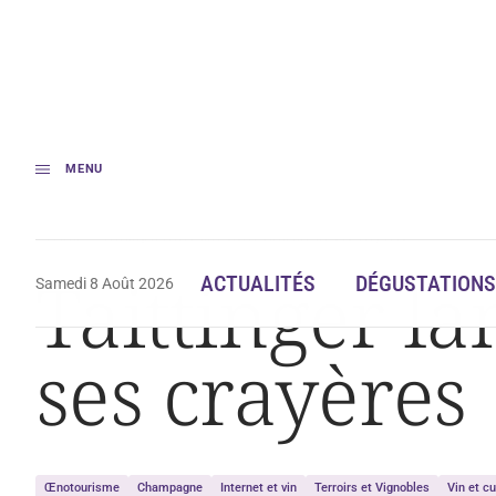
MENU
Accueil
Taittinger lance une visite virtuelle de ses crayères
Taittinger la
ACTUALITÉS
DÉGUSTATIONS
Samedi 8 Août 2026
ses crayères
Œnotourisme
Champagne
Internet et vin
Terroirs et Vignobles
Vin et cu