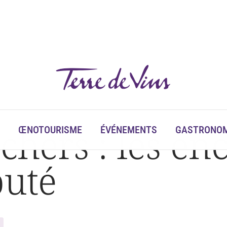
chers : les en
ŒNOTOURISME
ÉVÉNEMENTS
GASTRONOM
buté