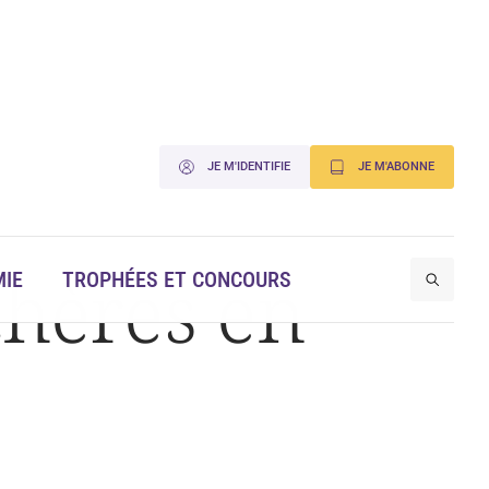
JE M'IDENTIFIE
JE M'ABONNE
chères en
IE
TROPHÉES ET CONCOURS