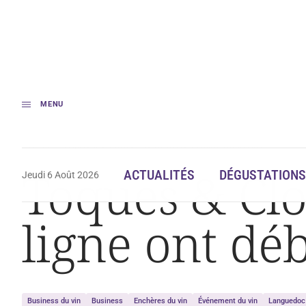
MENU
Accueil
Toques & Clochers : les enchères en ligne ont débuté
Toques & Clo
ACTUALITÉS
DÉGUSTATIONS
Jeudi 6 Août 2026
ligne ont dé
Business du vin
Business
Enchères du vin
Événement du vin
Languedoc