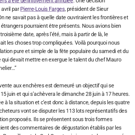
ers a été définitivement annulée
. Une décision
avril par
Pierre-Louis Farges
, président de Sieur
n ne savait pas à quelle date ouvriraient les frontières et
 étrangers pourraient être présents. Nous avions bien
oisième date, après l’été, mais à partir de là, le
dait les choses trop compliquées. Voilà pourquoi nous
ation pure et simple de la fête populaire du samedi et du
 qui devait mettre en exergue le talent du chef Mauro
elier…”
 vente aux enchères est demeuré un objectif qui se
 15 juin et qui s’achèvera le dimanche 28 juin à 17 heures.
 à la situation et c’est donc à distance, depuis les quatre
heteurs vont se disputer les 113 lots représentatifs des
ation proposés. Ils se présentent sous trois formes
cient des commentaires de dégustation établis par les