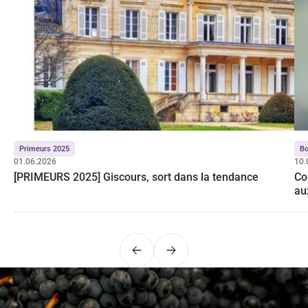
Primeurs 2025
Bo
01.06.2026
10.
[PRIMEURS 2025] Giscours, sort dans la tendance
Co
au
Précédent
Suivant