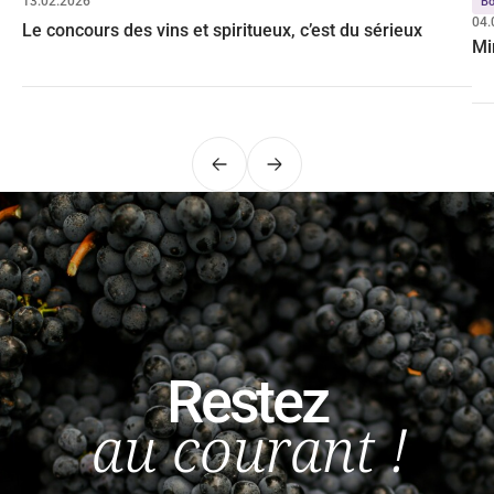
13.02.2026
Bo
04.
Le concours des vins et spiritueux, c’est du sérieux
Mi
Précédent
Suivant
Restez
au courant !