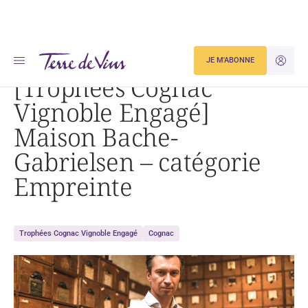
Accueil
Actualités
JE M'ABONNE
JE M'ID
[Trophées Cognac Vignoble Engagé] Maison Bache-Gabrielsen – catégorie Empreinte
[Trophées Cognac
Vignoble Engagé]
Maison Bache-
Gabrielsen – catégorie
Empreinte
Trophées Cognac Vignoble Engagé
Cognac