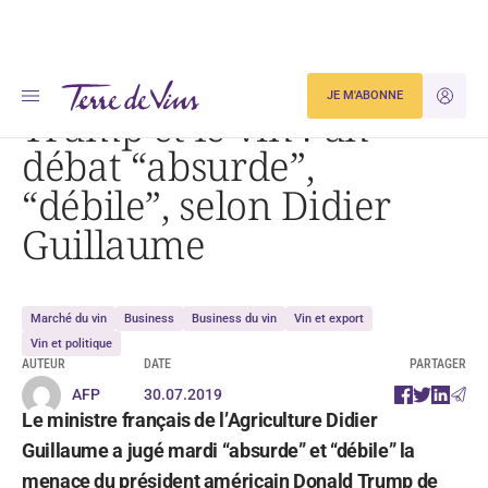
Accueil
Trump et le vin : un débat « absurde », « débile », selon Didier Guillaume
JE M'ABONNE
JE M'ID
Trump et le vin : un
débat “absurde”,
“débile”, selon Didier
Guillaume
Marché du vin
Business
Business du vin
Vin et export
Vin et politique
AUTEUR
DATE
PARTAGER
AFP
30.07.2019
Le ministre français de l’Agriculture Didier
Guillaume a jugé mardi “absurde” et “débile” la
menace du président américain Donald Trump de