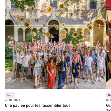
Loire
Gr
23.06.2026
02.
Une paulée pour les rassembler tous
Gr
1j