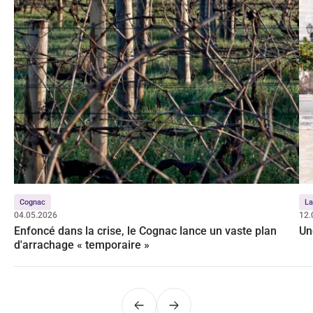
Cognac
La
04.05.2026
12.
Enfoncé dans la crise, le Cognac lance un vaste plan
Un
d'arrachage « temporaire »
Précédent
Suivant