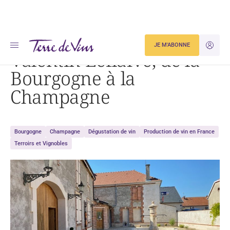
Accueil
Valentin Leflaive, de la Bourgogne à la Champagne
JE M'ABONNE
JE M'ID
Valentin Leflaive, de la
Bourgogne à la
Champagne
Bourgogne
Champagne
Dégustation de vin
Production de vin en France
Terroirs et Vignobles