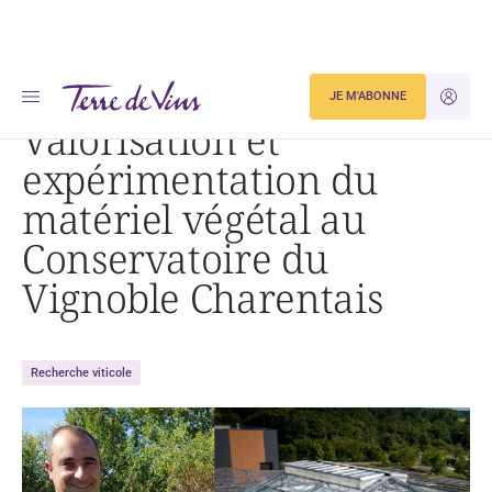
Accueil
Actualités
JE M'ABONNE
JE M'ID
Valorisation et expérimentation du matériel végétal au Conservatoire du Vignoble Charentais
Valorisation et
expérimentation du
matériel végétal au
Conservatoire du
Vignoble Charentais
Recherche viticole