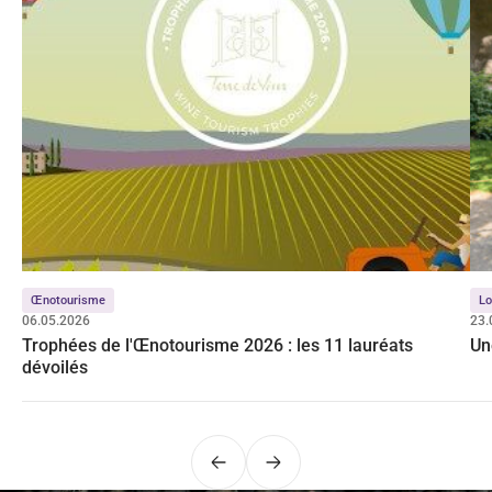
Œnotourisme
Lo
06.05.2026
23.
Trophées de l'Œnotourisme 2026 : les 11 lauréats
Un
dévoilés
Précédent
Suivant