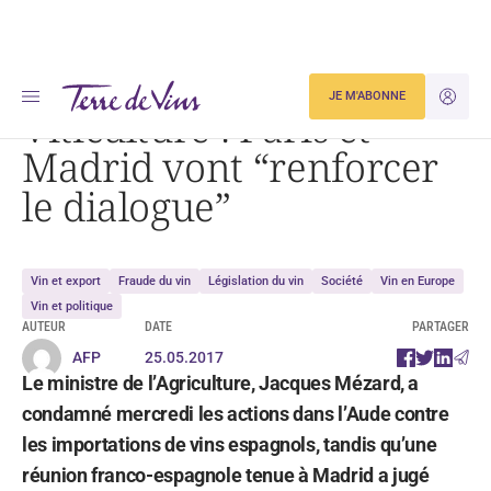
Accueil
Viticulture : Paris et Madrid vont « renforcer le dialogue »
JE M'ABONNE
JE M'ID
Viticulture : Paris et
Madrid vont “renforcer
le dialogue”
Vin et export
Fraude du vin
Législation du vin
Société
Vin en Europe
Vin et politique
AUTEUR
DATE
PARTAGER
AFP
25.05.2017
Le ministre de l’Agriculture, Jacques Mézard, a
condamné mercredi les actions dans l’Aude contre
les importations de vins espagnols, tandis qu’une
réunion franco-espagnole tenue à Madrid a jugé