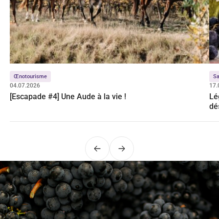
Œnotourisme
Sa
04.07.2026
17.
[Escapade #4] Une Aude à la vie !
Lé
dé
Précédent
Suivant