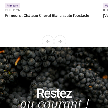
Primeurs
Ve
12.05.2026
03.
Primeurs : Château Cheval Blanc saute l'obstacle
[V
Précédent
Suivant
Restez
au courant !