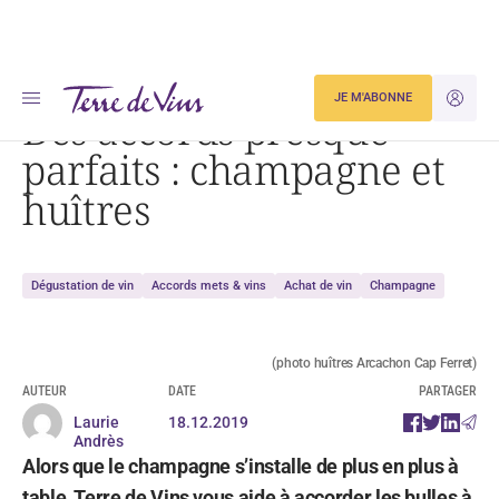
Accueil
Dégustation
Des accords presque parfaits : champagne et huîtres
JE M'ABONNE
JE M'ID
Des accords presque
parfaits : champagne et
huîtres
Dégustation de vin
Accords mets & vins
Achat de vin
Champagne
(photo huîtres Arcachon Cap Ferret)
AUTEUR
DATE
PARTAGER
Laurie
18.12.2019
Andrès
Alors que le champagne s’installe de plus en plus à
table, Terre de Vins vous aide à accorder les bulles à