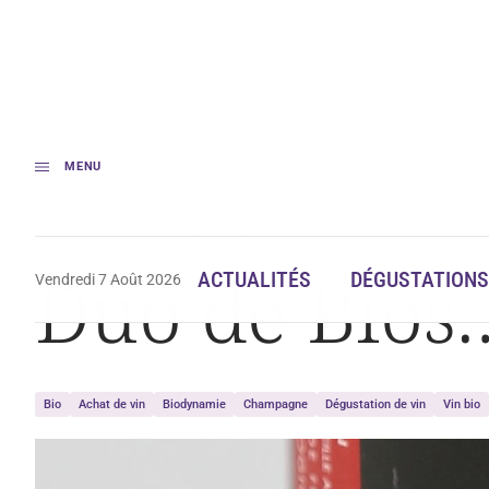
MENU
Accueil
Dégustation
Duo de Bios… Rosés hauts en couleur
Duo de Bios…
ACTUALITÉS
DÉGUSTATIONS
Vendredi 7 Août 2026
Bio
Achat de vin
Biodynamie
Champagne
Dégustation de vin
Vin bio