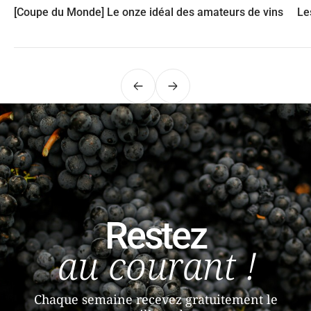
[Coupe du Monde] Le onze idéal des amateurs de vins
Le
Précédent
Suivant
Restez
au courant !
Chaque semaine recevez gratuitement le