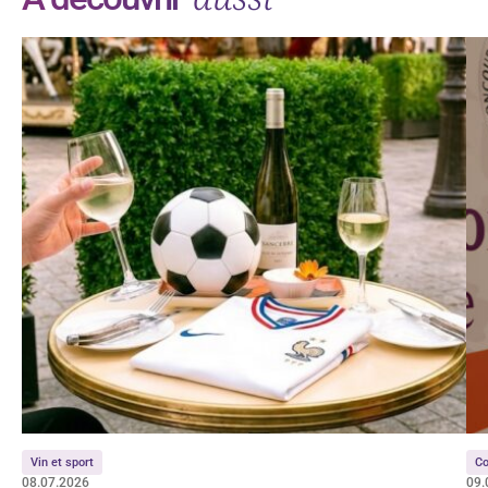
Vin et sport
Co
08.07.2026
09.