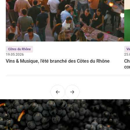
Côtes du Rhône
Vi
19.05.2026
25.
Vins & Musique, l’été branché des Côtes du Rhône
Ch
co
Précédent
Suivant