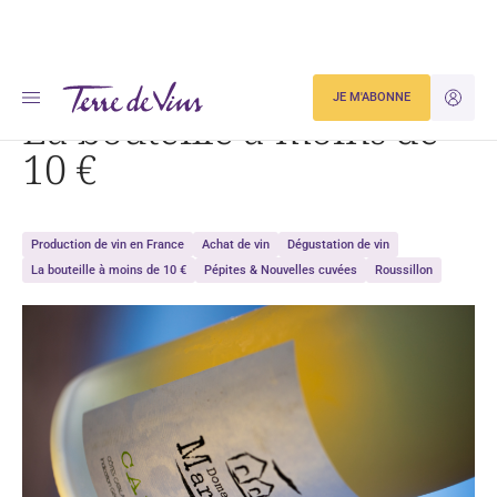
Accueil
Dégustation
La bouteille à moins de 10 €
JE M'ABONNE
JE M'ID
La bouteille à moins de
10 €
Production de vin en France
Achat de vin
Dégustation de vin
La bouteille à moins de 10 €
Pépites & Nouvelles cuvées
Roussillon