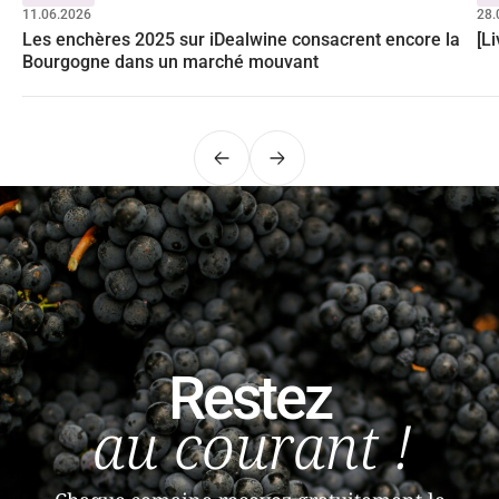
11.06.2026
28.
Les enchères 2025 sur iDealwine consacrent encore la
[L
Bourgogne dans un marché mouvant
Précédent
Suivant
Restez
au courant !