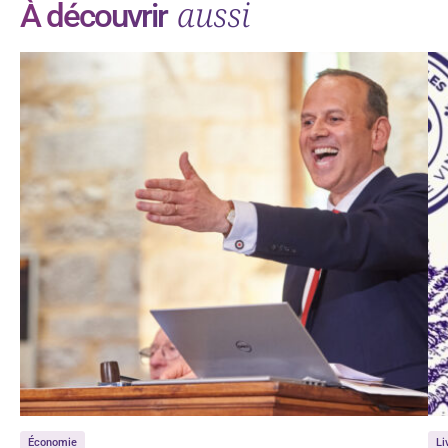
aussi
À découvrir
Économie
Li