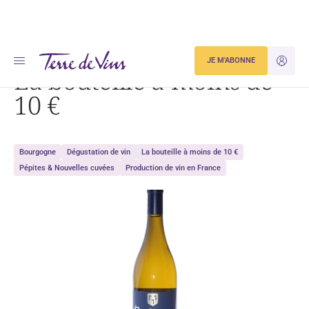
Accueil
Dégustation
La bouteille à moins de 10 €
JE M'ABONNE
JE M'ID
La bouteille à moins de
10 €
Bourgogne
Dégustation de vin
La bouteille à moins de 10 €
Pépites & Nouvelles cuvées
Production de vin en France