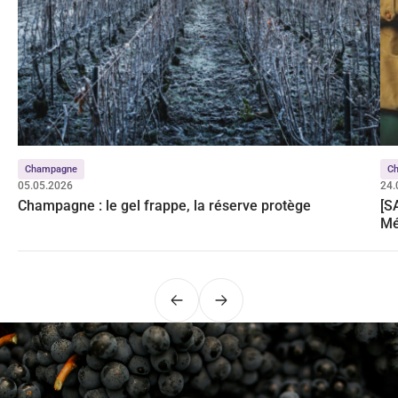
Champagne
C
05.05.2026
24.
Champagne : le gel frappe, la réserve protège
[S
Mé
Précédent
Suivant