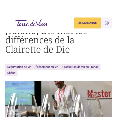
Accueil
Actualités
[Rhône] Dis-moi les différences de la Clairette de Die
JE M'ABONNE
JE M'ID
[Rhône] Dis-moi les
différences de la
Clairette de Die
Dégustation de vin
Événement du vin
Production de vin en France
Rhône