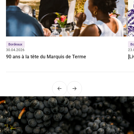
Bordeaux
Bo
30.04.2026
23.
90 ans à la tête du Marquis de Terme
[L
Précédent
Suivant