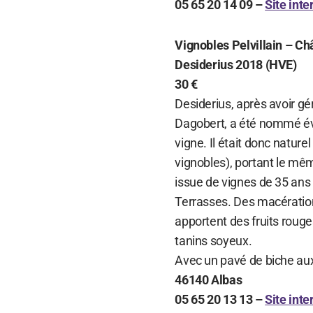
05 65 20 14 09 –
Site inte
Vignobles Pelvillain – C
Desiderius 2018 (HVE)
30 €
Desiderius, après avoir gér
Dagobert, a été nommé év
vigne. Il était donc naturel 
vignobles), portant le mê
issue de vignes de 35 ans
Terrasses. Des macératio
apportent des fruits rouge
tanins soyeux.
Avec un pavé de biche aux 
46140 Albas
05 65 20 13 13 –
Site inte