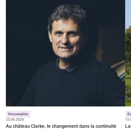
Personnalités
Év
23.06.2026
15.
Au château Clarke, le changement dans la continuité
La