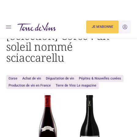
Accueil
Dégustation
[Sélection] Corse : un soleil nommé sciaccarellu
JE M'ABONNE
JE M'ID
[Sélection] Corse : un
soleil nommé
sciaccarellu
Corse
Achat de vin
Dégustation de vin
Pépites & Nouvelles cuvées
Production de vin en France
Terre de Vins Le magazine