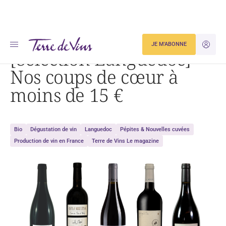
Accueil
Dégustation
[Sélection Languedoc] Nos coups de cœur à moins de 15 €
JE M'ABONNE
JE M'ID
[Sélection Languedoc]
Nos coups de cœur à
moins de 15 €
Bio
Dégustation de vin
Languedoc
Pépites & Nouvelles cuvées
Production de vin en France
Terre de Vins Le magazine