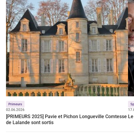
Primeurs
Sp
02.06.2026
17.
[PRIMEURS 2025] Pavie et Pichon Longueville Comtesse
Le
de Lalande sont sortis