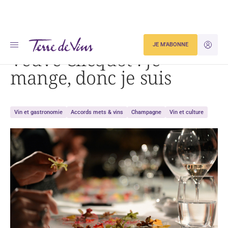
Accueil
Dégustation
Veuve Clicquot : je mange, donc je suis
JE M'ABONNE
JE M'ID
Veuve Clicquot : je
mange, donc je suis
Vin et gastronomie
Accords mets & vins
Champagne
Vin et culture