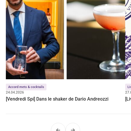
Accord mets & cocktails
Li
24.04.2026
27.
[Vendredi Spi] Dans le shaker de Dario Andreozzi
[L