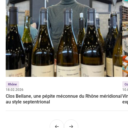
Rhône
Co
18.02.2026
10.
Clos Bellane, une pépite méconnue du Rhône méridional
Vi
au style septentrional
ex