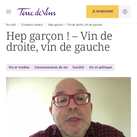
JE M'ABONNE
JE M'ID
Accueil
Contenus média
Hep garçon ! – Vin de droite, vin de gauche
Hep garçon ! – Vin de
droite, vin de gauche
Vin et médias
Consommation de vin
Société
Vin et politique