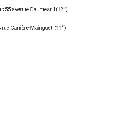
e
aduc 55 avenue Daumesnil (12
)
e
 rue Carrière-Mainguet (11
)