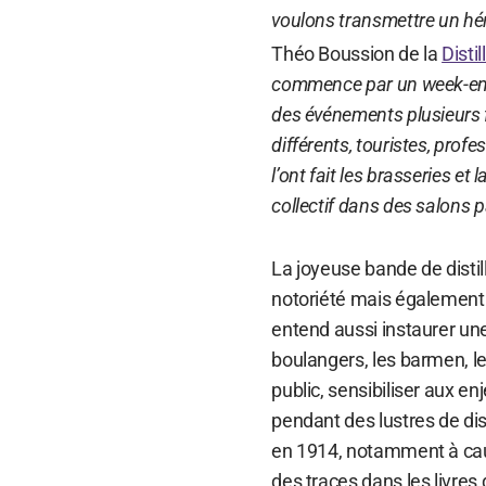
voulons transmettre un héri
Théo Boussion de la
Disti
commence par un week-end
des événements plusieurs f
différents, touristes, prof
l’ont fait les brasseries e
collectif dans des salons 
La joyeuse bande de disti
notoriété mais également 
entend aussi instaurer un
boulangers, les barmen, le
public, sensibiliser aux en
pendant des lustres de disti
en 1914, notamment à cau
des traces dans les livres