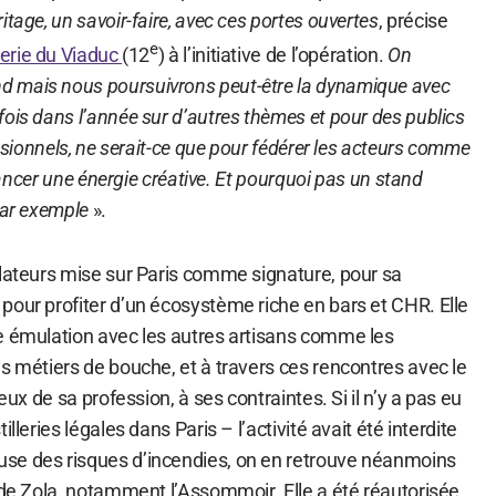
tage, un savoir-faire, avec ces portes ouvertes
, précise
e
llerie du Viaduc
(12
) à l’initiative de l’opération.
On
 mais nous poursuivrons peut-être la dynamique avec
ois dans l’année sur d’autres thèmes et pour des publics
essionnels, ne serait-ce que pour fédérer les acteurs comme
t lancer une énergie créative. Et pourquoi pas un stand
par exemple
».
llateurs mise sur Paris comme signature, pour sa
pour profiter d’un écosystème riche en bars et CHR. Elle
e émulation avec les autres artisans comme les
s métiers de bouche, et à travers ces rencontres avec le
jeux de sa profession, à ses contraintes. Si il n’y a pas eu
lleries légales dans Paris – l’activité avait été interdite
se des risques d’incendies, on en retrouve néanmoins
 de Zola, notamment l’Assommoir. Elle a été réautorisée