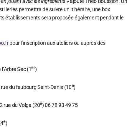
en jouant avec les ingrédients
» ajoute Théo Boussion. Un
stilleries permettra de suivre un itinéraire, une box
ents établissements sera proposée également pendant le
o.fr
pour l’inscription aux ateliers ou auprès des
er
 l’Arbre Sec (1
)
e
56 rue du faubourg Saint-Denis (10
)
e
2 rue du Volga (20
) 06 78 93 49 75
e
(4
)