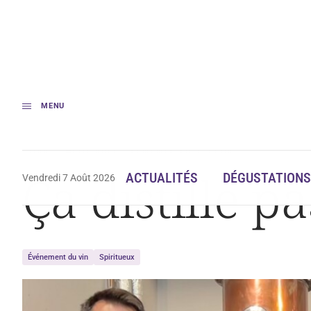
MENU
Accueil
Œnotourisme
Ça distille pas mal à Paris…
Ça distille p
ACTUALITÉS
DÉGUSTATIONS
Vendredi 7 Août 2026
Événement du vin
Spiritueux