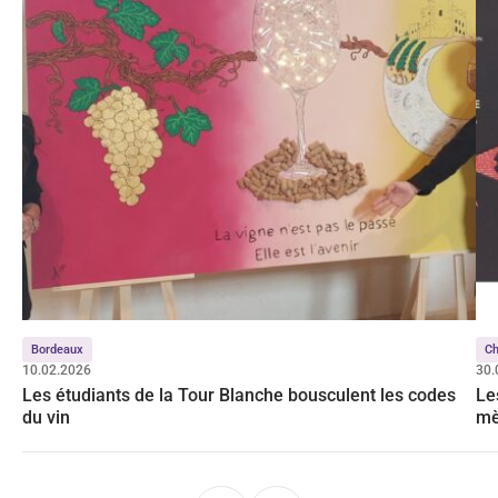
Bordeaux
C
10.02.2026
30.
Les étudiants de la Tour Blanche bousculent les codes
Le
du vin
mè