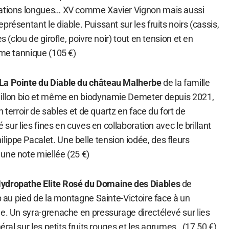
rations longues… XV comme Xavier Vignon mais aussi
résentant le diable. Puissant sur les fruits noirs (cassis,
s (clou de girofle, poivre noir) tout en tension et en
ame tannique (105 €)
La Pointe du Diable du château Malherbe
de la famille
millon bio et même en biodynamie Demeter depuis 2021,
un terroir de sables et de quartz en face du fort de
é sur lies fines en cuves en collaboration avec le brillant
ippe Pacalet. Une belle tension iodée, des fleurs
une note miellée (25 €)
ydropathe Elite Rosé du Domaine des Diables
de
ip au pied de la montagne Sainte-Victoire face à un
e. Un syra-grenache en pressurage directélevé sur lies
néral sur les petits fruits rouges et les agrumes. (17,50 €)