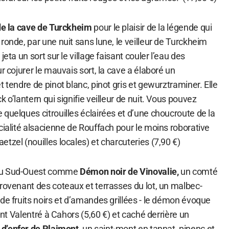
 de la cave de Turckheim
pour le plaisir de la légende qui
ronde, par une nuit sans lune, le veilleur de Turckheim
jeta un sort sur le village faisant couler l’eau des
r cojurer le mauvais sort, la cave a élaboré un
t tendre de pinot blanc, pinot gris et gewurztraminer. Elle
 o’lantern qui signifie veilleur de nuit. Vous pouvez
quelques citrouilles éclairées et d’une choucroute de la
cialité alsacienne de Rouffach pour le moins roborative
tzel (nouilles locales) et charcuteries (7,90 €)
 du Sud-Ouest comme
Démon noir
de Vinovalie,
un comté
rovenant des coteaux et terrasses du lot, un malbec-
de fruits noirs et d’amandes grillées - le démon évoque
Pont Valentré à Cahors (5,60 €) et caché derrière un
d’enfer
de Plaimont,
un saint-mont
en tannat, pinenc et