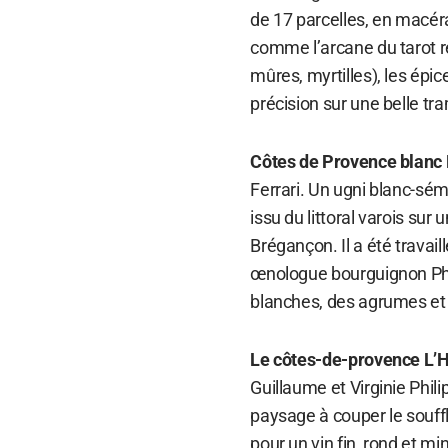
de 17 parcelles, en macé
comme l’arcane du tarot rep
mûres, myrtilles), les épice
précision sur une belle tr
Côtes de Provence blanc 
Ferrari. Un ugni blanc-sé
issu du littoral varois sur 
Brégançon. Il a été travaill
œnologue bourguignon Phil
blanches, des agrumes et 
Le côtes-de-provence L’H
Guillaume et Virginie Phil
paysage à couper le souffl
pour un vin fin, rond et mi