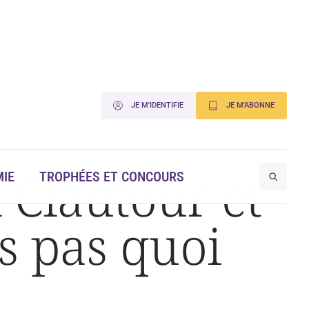
JE M'IDENTIFIE
JE M'ABONNE
 Clautour et
IE
TROPHÉES ET CONCOURS
s pas quoi