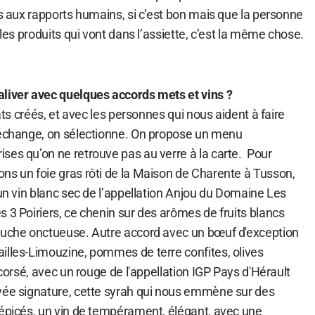
rs aux rapports humains, si c’est bon mais que la personne
 les produits qui vont dans l’assiette, c’est la même chose.
liver avec quelques accords mets et vins ?
lats créés, et avec les personnes qui nous aident à faire
 échange, on sélectionne. On propose un menu
ses qu’on ne retrouve pas au verre à la carte. Pour
ns un foie gras rôti de la Maison de Charente à Tusson,
 un vin blanc sec de l’appellation Anjou du Domaine Les
 3 Poiriers, ce chenin sur des arômes de fruits blancs
ouche onctueuse. Autre accord avec un bœuf d'exception
illes-Limouzine, pommes de terre confites, olives
 corsé, avec un rouge de l'appellation IGP Pays d'Hérault
vée signature, cette syrah qui nous emmène sur des
 épicés, un vin de tempérament, élégant, avec une