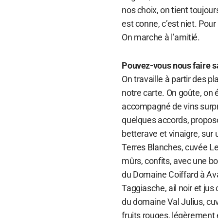
nos choix, on tient toujou
est conne, c’est niet. Pour
On marche à l’amitié.
Pouvez-vous nous faire sa
On travaille à partir des p
notre carte. On goûte, on
accompagné de vins surpri
quelques accords, proposo
betterave et vinaigre, sur
Terres Blanches, cuvée Les
mûrs, confits, avec une b
du Domaine Coiffard à Ava
Taggiasche, ail noir et jus
du domaine Val Julius, cu
fruits rouges, légèrement