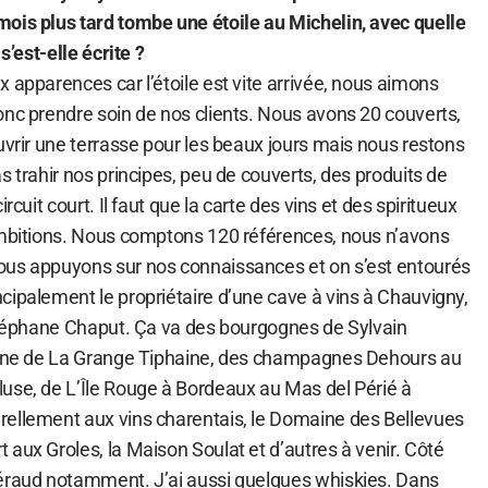
ois plus tard tombe une étoile au Michelin, avec quelle
s’est-elle écrite ?
 apparences car l’étoile est vite arrivée, nous aimons
onc prendre soin de nos clients. Nous avons 20 couverts,
uvrir une terrasse pour les beaux jours mais nous restons
s trahir nos principes, peu de couverts, des produits de
rcuit court. Il faut que la carte des vins et des spiritueux
ambitions. Nous comptons 120 références, nous n’avons
ous appuyons sur nos connaissances et on s’est entourés
cipalement le propriétaire d’une cave à vins à Chauvigny,
 Stéphane Chaput. Ça va des bourgognes de Sylvain
raine de La Grange Tiphaine, des champagnes Dehours au
use, de L’Île Rouge à Bordeaux au Mas del Périé à
ellement aux vins charentais, le Domaine des Bellevues
aux Groles, la Maison Soulat et d’autres à venir. Côté
éraud notamment. J’ai aussi quelques whiskies. Dans