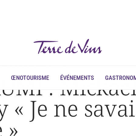
ay « Je ne savais pas quoi faire à l’école »
UMI : Mickaël
ŒNOTOURISME
ÉVÉNEMENTS
GASTRONOM
 « Je ne savai
e »