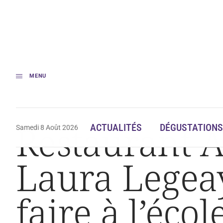
MENU
Accueil
Gastronomie
Restaurant AUMI : Mickaël Clautour et Laura Lege
Restaurant A
ACTUALITÉS
DÉGUSTATIONS
Samedi 8 Août 2026
Laura Legeay
faire à l’écol