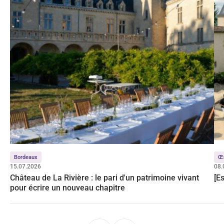
Bordeaux
Œ
15.07.2026
08.
Château de La Rivière : le pari d'un patrimoine vivant
[E
pour écrire un nouveau chapitre