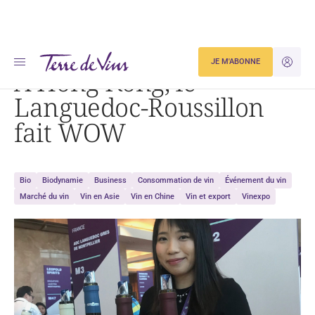
Accueil
À Hong Kong, le Languedoc-Roussillon fait WOW
JE M'ABONNE
JE M'ID
À Hong Kong, le
Languedoc-Roussillon
fait WOW
Bio
Biodynamie
Business
Consommation de vin
Événement du vin
Marché du vin
Vin en Asie
Vin en Chine
Vin et export
Vinexpo